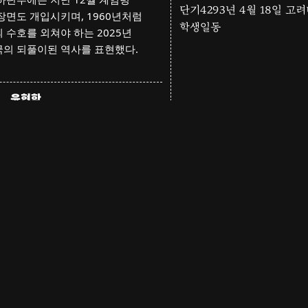
단기4293년 4월 18일 고
장면도 개입시키며, 1960년처럼
학생일동
 수호를 외쳐야 하는 2025년
의 되풀이된 역사를 표현했다.
윤현학
메이저마이너리티
Website.
www.majorminority.org
Email.
hyunhak.yoon@gmail.com
IG.
@
tedhyoon
 서울을 기반으로 활동하는
디자이너이자 시각예술가이다.
신체와 행위에 영향을 미치는 여러
회·문화적 규범들에 관심을 가져
산업디자인과 비주얼 커뮤니케이션을