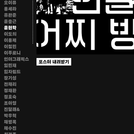
오이뮤
용세라
유환준
윤충근
윤현학
이도의
이용제
이철민
이푸로니
인더그래픽스
포스터 내려받기
임민재
입자필드
장기성
전채리
정재완
정호숙
조아영
진달래&
박우혁
채병록
채수진