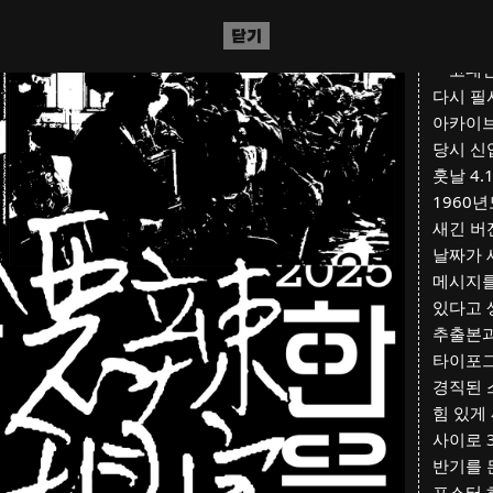
활용하자
닫기
선언문(
『고대신
다시 필
아카이브에
당시 신
훗날 4.
1960
새긴 버
날짜가 
메시지를
있다고 
추출본과
타이포그
경직된 
힘 있게
사이로 
반기를 
포스터 