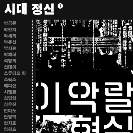
시대 정신
민구홍
매뉴팩처링
민동인
박금준
박민지
박세희
박유선
박지은
박채희
석창희
선데이
스튜디오 힉
스팍스
에디션
시멘트
신명섭
심우진
안마노
안병학
안지효
양현호