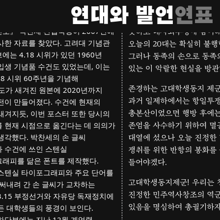
고 생각하던 차에, 고려대학교 시국
연대와 발언
연표
1960년)의 필자인 당시
말할 나위도 없이 학생이 
보』 박찬세 편집국장이 2007년에
못하고 대사회투쟁에 참여
사한 자료를 찾았다. 고려대 기념관
오늘의 20대는 확실히 불행
는 4.18 시위가 있던 1960년
그러나 동족의 손으로 동족
입생 기념품 수건도 있었는데, 이는
있는 이 악랄한 현실을 방관
18 시위 60주년을 기념해
존경하는 고대학생동지 제군
년도가 새겨진 원본에 2020년까지
과거 일제하에서는 항일투
전이 만들어졌다. 수건에 현재의
총본산이었으면 행방 후에는
새겨지듯, 이번 포스터 또한 당시의
 현재 시점으로 옮긴다는 데 의의가
존엄을 사수하기 위하여 멸
생각했다. 박찬세의 손 글씨
대열에 섰으나 오늘 진정한
 수건에 쓰인 스텐실
쟁취를 위한 반항의 봉화를
래피를 닮은 폰트를 제작했다.
들어야겠다.
스텐실 타이포그래피와 주요 단어를
고대학생동지제군! 우리는
 써내려 간 손 글씨가 교차하는
진정한 민주역사창조의 역군
3.15 부정선거와 자유당 독재정치에
있음을 명심하여 총궐기하자
든 대학생들의 풍경이 보인다.
하단부에는 지난 12월 계엄령