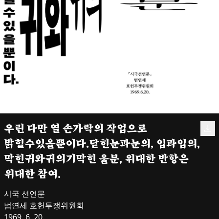
우린 다만 열 손가락의 작업으로
밝힐수있을뿐이다.닫힌눈과눈의, 입과입의,
막힌귀와귀의기막힌 울분, 위대한 반항은
위대한 참여.
시국 선언문

범연세 호헌투쟁위원회

1969. 6. 20.