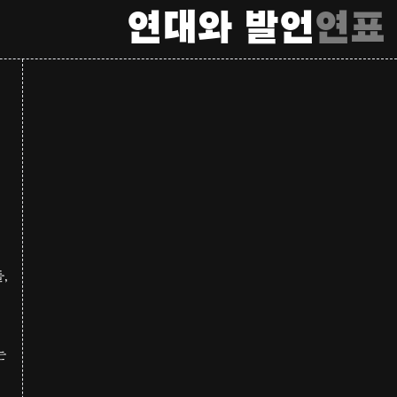
연대와 발언
연표
,
는