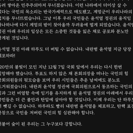
흘려 쌓아온 민주주의마저 무너졌습니다. 이런 나라에서 더이상 살 수
없다는 국민의 목소리는 반국가세력으로 매도됐고, 계엄군이 우리나라의
법치를 무너뜨렸습니다. 그날 이후 우리 국민들은 윤석열 정권의 움직임
하나하나에 다시 계엄의 밤이 찾아올까 두려움에 떨게 되었습니다. 윤석
정권 아래 우리의 일상은 모든 소중한 것들을 잃은 채로 공포와 분노만
남게된 것입니다.
윤석열 정권 아래 하루도 더 버틸 수 없습니다. 내란범 윤석열 지금 당장
체포하라!
120만의 불빛이 모인 지난 12월 7일 국회 앞에서 우리는 다시 한번
실망해야 했습니다. 투표도 하지 않은 채 본회의장을 떠나는 국민의 힘
국회의원들의 뒷모습을 보며 우리 시민들은 추운 날씨에도 분노로
뜨거워졌습니다. 내란죄 윤석열 정권에 국회의원으로서 동조하는 국민의
힘과 그런 비열함 속에 임기를 유지하게 된 윤석열 정권의 아래에서 우리
국민들은 더 큰 불안과 탄압에 살아야 할 것입니다. 이제 우리는 단 하루
더 뺏길 수 없습니다. 하루라도 빨리 내란범 윤석열을 체포하고, 탄핵 표
불참으로 국민을 저버린 국민의 힘 심판해야 합니다.
더불어 숲이 된 우리는 그 누구보다 강합니다.