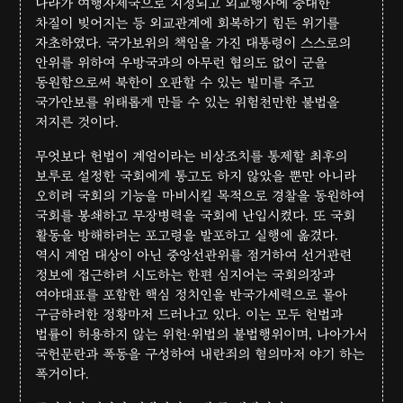
나라가 여행자제국으로 지정되고 외교행사에 중대한
차질이 빚어지는 등 외교관계에 회복하기 힘든 위기를
자초하였다. 국가보위의 책임을 가진 대통령이 스스로의
안위를 위하여 우방국과의 아무런 협의도 없이 군을
동원함으로써 북한이 오판할 수 있는 빌미를 주고
국가안보를 위태롭게 만들 수 있는 위험천만한 불법을
저지른 것이다.
무엇보다 헌법이 계엄이라는 비상조치를 통제할 최후의
보루로 설정한 국회에게 통고도 하지 않았을 뿐만 아니라
오히려 국회의 기능을 마비시킬 목적으로 경찰을 동원하여
국회를 봉쇄하고 무장병력을 국회에 난입시켰다. 또 국회
활동을 방해하려는 포고령을 발포하고 실행에 옮겼다.
역시 계엄 대상이 아닌 중앙선관위를 점거하여 선거관련
정보에 접근하려 시도하는 한편 심지어는 국회의장과
여야대표를 포함한 핵심 정치인을 반국가세력으로 몰아
구금하려한 정황마저 드러나고 있다. 이는 모두 헌법과
법률이 허용하지 않는 위헌·위법의 불법행위이며, 나아가서
국헌문란과 폭동을 구성하여 내란죄의 혐의마저 야기 하는
폭거이다.