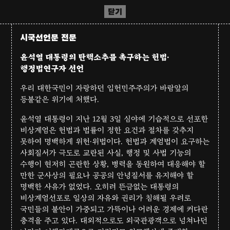
닫기
시국선언문 전문
윤석열 대통령의 탄핵소추를 촉구하는 헌법·
행정법연구자 선언
우리 대한국민이 자랑하던 입헌민주주의가 바람앞의
등불같은 위기에 처했다.
윤석열 대통령이 지난 12월 3일 심야에 기습적으로 선포한
비상계엄은 헌법과 법률이 정한 요건과 절차를 갖추지
못하여 명백하게 위헌·위법이다. 헌법과 계엄법이 요구하는
사회질서가 극도로 교란된 사실, 행정 및 사법 기능의
수행이 현저히 곤란한 상황, 병력을 동원하여 대응해야 할
만한 군사상의 필요나 공공의 안녕질서를 유지해야 할
명백한 사유가 없었다. 오히려 뜬금없는 대통령의
비상계엄선포로 일상의 자유와 권리가 침해될 우려로
국민들의 불안이 가중되고 가뜩이나 어려운 경제에 커다란
충격을 주고 있다. 대외적으로도 외국관광객으로 넘쳐나던