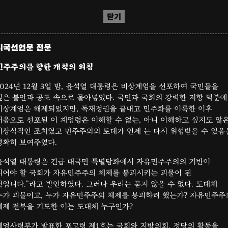
닫기
시국선언문 전문
민주주의를 향한 개척의 외침
2024년 12월 3일 밤, 윤석열 대통령은 비상계엄을 선포하여 국민들을
깊은 불안과 공포 속으로 몰아넣었다. 국민과 국회의 강력한 저항 덕분에
비상계엄은 해제되었지만, 독재정권을 끝내고 민주화를 이룩한 이후
처음으로 선포된 이 계엄령은 이해할 수 없는, 아니 이해하고 싶지도 않
비상식적인 조치였고 민주주의의 토대가 언제 는 다시 위협받을 수 있음
명확히 보여주었다.
윤석열 대통령은 긴급 대국민 특별담화에서 자유민주주의의 기반이
되어야 할 국회가 자유민주주의 체제를 붕괴시키는 괴물이 된
것입니다.”라고 발언하였다. 그러나 우리는 묻지 않을 수 없다. 도대체
누가 괴물이고, 누가 자유민주주의 체제를 붕괴하려 했는가? 자유민주주
체제 전복을 기도한 이는 도대체 누구인가?
계엄사령부가 발표한 포고령 제1호는 국회와 지방의회, 정당의 활동을