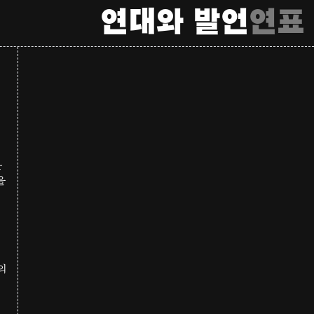
연대와 발언
연표
은
을
의