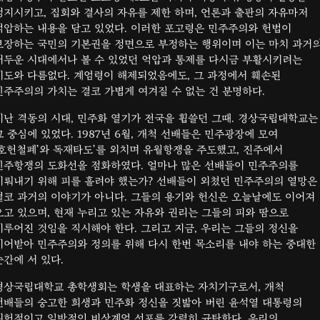
정지시키고, 집회와 결사의 자유를 제한 하며, 언론과 출판의 자유마저
억압하는 내용을 담고 있었다. 이러한 포고령은 민주주의와 헌법이
보장하는 국민의 기본권을 정면으로 부정하는 행위이며 이는 마치 과거
어두운 시대에서나 볼 수 있었던 억압과 통제를 다시금 부활시키려는
시도와 다름없다. 계엄령이 해제되었음에도, 그 과정에서 훼손된
민주주의의 가치는 결코 가볍게 여겨질 수 없는 건 분명하다.
지난 격동의 시대, 민주화 열기가 전국을 휩쓸던 그때. 경상국립대학교는
그 중심에 있었다. 1987년 6월, 개척 선배들은 민주광장에 모여
‘호헌철폐’와 독재타도’를 외치며 유월항쟁을 주도했고, 진주에서
민주항쟁의 도화선을 점화하였다. 얼마나 많은 선배들이 민주주의를
이뤄내기 위해 피를 흘려야 했는가? 선배들이 외쳤던 민주주의의 열망은
결코 과거의 이야기가 아니다. 그들의 용기와 헌신은 오늘날에도 이어져
오고 있으며, 현재 누리고 있는 자유와 권리는 그들의 피와 땀으로
이루어진 것임을 직시해야 한다. 그리고 지금, 우리는 그들의 정신을
이어받아 민주주의와 정의를 위해 다시 한번 목소리를 내야 하는 중대한
순간에 서 있다.
경상국립대학교 총학생회는 학생을 대표하는 자치기구로서, 개척
선배들의 숭고한 희생과 민주화 정신을 짓밟아 버린 윤석열 대통령의
위헌적이고 일방적인 비상계엄 선포를 강력히 규탄한다. 우리의