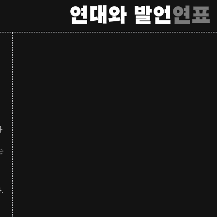
연대와 발언
연표
나
는
.