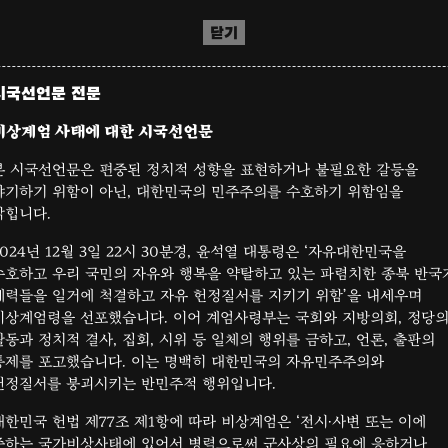
닫기
시국선언문 전문
비상계엄 사태에 대한 시국선언문
본 시국선언문은 편중된 정치적 성향을 표현하거나 불필요한 갈등을
야기하기 위함이 아닌, 대한민국의 민주주의를 수호하기 위함임을
밝힙니다.
2024년 12월 3일 22시 30분경, 윤석열 대통령은 ‘자유대한민국을
수호하고 우리 국민의 자유와 행복을 약탈하고 있는 파렴치한 종북 반국
세력들을 일거에 척결하고 자유 헌정질서를 지키기 위함’을 내세우며
비상계엄령을 선포했습니다. 이어 계엄사령부는 국회와 지방의회, 정당
활동과 정치적 결사, 집회, 시위 등 일체의 행위를 금하고, 언론, 출판의
통제를 포고했습니다. 이는 명백히 대한민국의 자유민주주의와
헌정질서를 붕괴시키는 반민주적 행위입니다.
대한민국 헌법 제77조 제1항에 따라 비상계엄은 ‘전시·사변 또는 이에
준하는 국가비상사태에 있어서 병력으로써 군사상의 필요에 응하거나