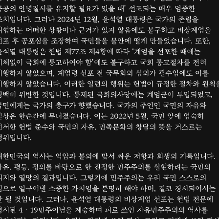
공공의 안녕질서를 유지할 필요가 있을 때’ 선포되는 매우 엄중한
조치입니다. 그러나 2024년 12월, 윤석열 대통령은 국가의 존립을
위협하는 어떠한 상황이나 근거가 있지 않음에도 불구하고 비상계엄을
선포 후 공포심을 조장하여 국민들을 불안에 떨게 만들었습니다. 또한,
윤석열 대통령은 헌법 제77조 제4항에 따라 ‘계엄을 선포한 때에는
지체없이 국회에 통고하여야 함’에도 불구하고 국회 통고절차를 전혀
이행하지 않았으며, 계엄령 선포 전 국무회의 심의가 필수임에도 이를
이행하지 않았습니다. 이러한 일련의 행위는 헌법이 규정한 절차와 원칙
명백히 위반한 것입니다. 통제된 국회의사당에는 계엄군이 투입되었고,
국민에게는 국가의 총구가 향했습니다. 국가의 주인인 국민의 자유와
일상은 한순간에 무너졌습니다. 이는 2022년 5월, 국민 앞에 엄숙히
선서한 헌법 준수와 국민의 자유, 민족문화의 창달의 뜻을 거스르는
행위입니다.
대한민국의 역사는 억압과 불의에 맞서 싸운 저항과 희생의 기록입니다.
자유, 평등, 정의를 바탕으로 한 진정한 민주주의를 실현하려는 국민의
의지와 열망의 결과입니다. 그렇기에 민주주의는 우리 국민 스스로의
힘으로 일구어낸 소중한 가치임을 분명히 해야 하며, 결코 경시되어서는
안 될 것입니다. 그러나, 윤석열 대통령의 비상계엄 선포는 헌법 전문에
명시된 4ㆍ19민주이념을 계승하며 피로 쓰인 자유민주주의의 역사를