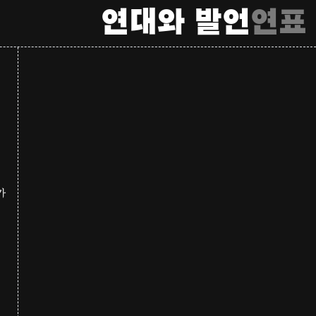
연대와 발언
연표
가
의