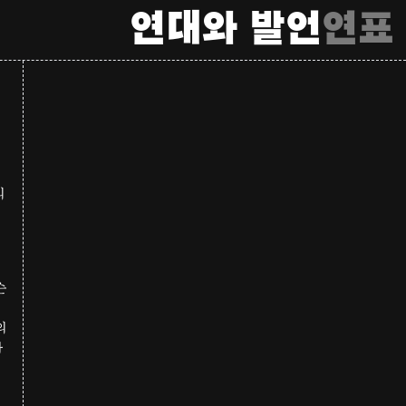
연대와 발언
연표
의
슨
의
과
,