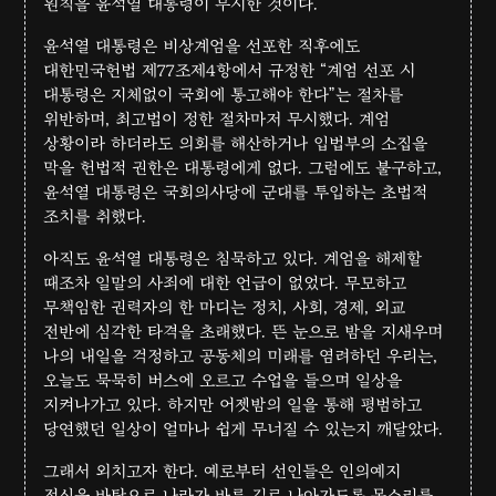
원칙을 윤석열 대통령이 무시한 것이다.
윤석열 대통령은 비상계엄을 선포한 직후에도
대한민국헌법 제77조제4항에서 규정한 “계엄 선포 시
대통령은 지체없이 국회에 통고해야 한다”는 절차를
위반하며, 최고법이 정한 절차마저 무시했다. 계엄
상황이라 하더라도 의회를 해산하거나 입법부의 소집을
막을 헌법적 권한은 대통령에게 없다. 그럼에도 불구하고,
윤석열 대통령은 국회의사당에 군대를 투입하는 초법적
조치를 취했다.
아직도 윤석열 대통령은 침묵하고 있다. 계엄을 해제할
때조차 일말의 사죄에 대한 언급이 없었다. 무모하고
무책임한 권력자의 한 마디는 정치, 사회, 경제, 외교
전반에 심각한 타격을 초래했다. 뜬 눈으로 밤을 지새우며
나의 내일을 걱정하고 공동체의 미래를 염려하던 우리는,
오늘도 묵묵히 버스에 오르고 수업을 들으며 일상을
지켜나가고 있다. 하지만 어젯밤의 일을 통해 평범하고
당연했던 일상이 얼마나 쉽게 무너질 수 있는지 깨달았다.
그래서 외치고자 한다. 예로부터 선인들은 인의예지
정신을 바탕으로 나라가 바른 길로 나아가도록 목소리를