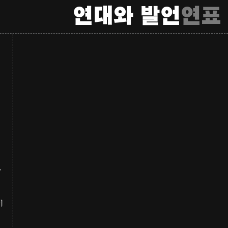
연대와 발언
연표
를
이