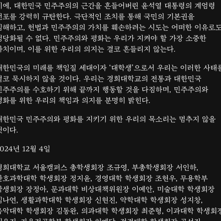
이에, 대한민국 민주주의의 근간을 흔들어버린 윤석열 대통령의 계엄령
선포를 강력히 규탄한다. 극단적인 조치를 통해 국민의 기본권을
침해하고, 헌법과 민주주의의 가치를 훼손하려는 시도는 어떠한 이유로
정당화될 수 없다. 민주주의와 평화는 우리가 지켜야 할 가장 소중한
가치이며, 이를 위한 우리의 의지는 결코 흔들리지 않는다.
대한민국의 미래를 책임질 세대이자 ‘대학생’으로서 우리는 이러한 사태
결코 묵시하지 않을 것이다. 우리는 경희대학교의 전통과 대한민국
민주주의를 수호하기 위해 끝까지 행동할 것을 다짐하며, 민주주의와
평화를 위한 우리의 책임과 의지를 분명히 밝힌다.
대한민국 민주주의와 평화를 지키기 위한 우리의 목소리는 멈추지 않을
것이다.
2024년 12월 4일
경희대학교 서울캠퍼스 총학생회장 조규영, 부총학생회장 서인하,
간호과학대학 학생회장 정지윤, 경영대학 학생회장 조현우, 무용학부
학생회장 장정아, 문과대학 비상대책위원장 이예안, 미술대학 학생회장
김나연, 생활과학대학 학생회장 신현진, 약학대학 학생회장 성지창,
음악대학 학생회장 김동완, 의과대학 학생회장 최준형, 이과대학 학생회