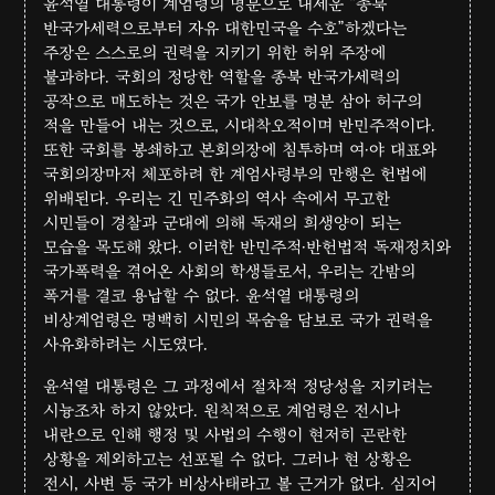
윤석열 대통령이 계엄령의 명분으로 내세운 “종북
반국가세력으로부터 자유 대한민국을 수호”하겠다는
주장은 스스로의 권력을 지키기 위한 허위 주장에
불과하다. 국회의 정당한 역할을 종북 반국가세력의
공작으로 매도하는 것은 국가 안보를 명분 삼아 허구의
적을 만들어 내는 것으로, 시대착오적이며 반민주적이다.
또한 국회를 봉쇄하고 본회의장에 침투하며 여·야 대표와
국회의장마저 체포하려 한 계엄사령부의 만행은 헌법에
위배된다. 우리는 긴 민주화의 역사 속에서 무고한
시민들이 경찰과 군대에 의해 독재의 희생양이 되는
모습을 목도해 왔다. 이러한 반민주적·반헌법적 독재정치와
국가폭력을 겪어온 사회의 학생들로서, 우리는 간밤의
폭거를 결코 용납할 수 없다. 윤석열 대통령의
비상계엄령은 명백히 시민의 목숨을 담보로 국가 권력을
사유화하려는 시도였다.
윤석열 대통령은 그 과정에서 절차적 정당성을 지키려는
시늉조차 하지 않았다. 원칙적으로 계엄령은 전시나
내란으로 인해 행정 및 사법의 수행이 현저히 곤란한
상황을 제외하고는 선포될 수 없다. 그러나 현 상황은
전시, 사변 등 국가 비상사태라고 볼 근거가 없다. 심지어