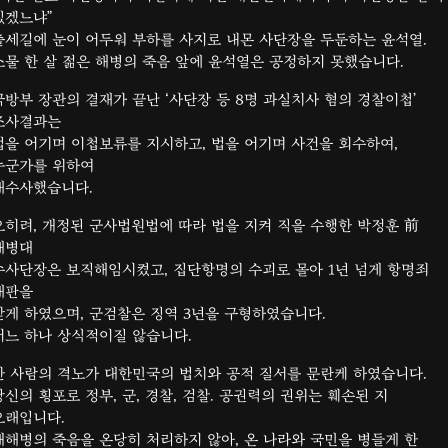
있겠느냐”
출세길에 눈이 어두워 부하를 사지로 내몬 사단장을 두둔하는 윤석열.
스물 한 살 젊은 해병의 죽음 앞에 윤석열은 공정하지 못했습니다.
국방부 장관의 결재가 끝난 ‘사단장 등 8명 과실치사 혐의 경찰이첩’
조사결과는
법을 어기며 이첩보류를 지시하고, 법을 어기며 사건을 회수하여,
누군가를 위하여
재수사했습니다.
오히려, 개정된 군사법원법에 따라 법을 지켜 직을 수행한 박정훈 前
해병대
수사단장은 보직해임시켰고, 집단항명의 수괴로 몰아 1년 넘게 항명죄
재판을
받게 하였으며, 군검찰은 징역 3년을 구형하였습니다.
어느 하나 상식적이질 않습니다.
한 사람의 격노가 대한민국의 법치와 공적 질서를 문란케 하였습니다.
당신의 횡포로 정부, 군, 경찰, 검찰. 공권력의 권위는 훼손된 지
오래입니다.
채해병의 죽음을 온당히 처리하지 않아, 온 나라와 국민을 병들게 한