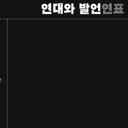
연대와 발언
연표
은