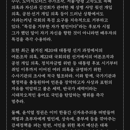
수수, 도이치모터스 주가조작, 서울·양평 고속도로 특혜
의혹과 자신과 김건희가 관여한 채 상병 사망 윗선 개입
의혹, 공천·선거 개입 의혹 등이 드러난 상황에서도
사과는커녕 국회의 특검 요구를 지속적으로 거부하고
있다. “특검을 거부한 자가 범인이다”라는 후보자 시절
그가 했던 말이 자기 자신을 향한 것이 아니라면 배우자의
특검을 즉각 수용하라.
또한 최근 불거진 제20대 대통령 선거 과정에서의
여론조작 의혹, 제22대 국회의원 선거에서의 여론조작과
공천 개입 의혹, 정치자금법 위반 등 대통령 후보 시기부터
취임 이후까지 이어진 여러 의혹을 규명하기 위한
수사기관의 조사에 적극 협조하라. 이와 함께, 국가기관과
행정력을 총동원하여 언론을 장악하고자 사상과 표현의
자유를 억압하고 불온 세력, 반국가 세력이라는
시대착오적인 용어로 국민을 탄압하는 행위를 즉각
멈추라.
둘째, 윤석열 정권은 이미 한물간 신자유주의를 떠받들며
재벌과 초부자에게 법인세, 상속세, 종부세 등을 깎아주는
감세정책을 펴는 한편, 서민을 위한 복지 예산은 대폭