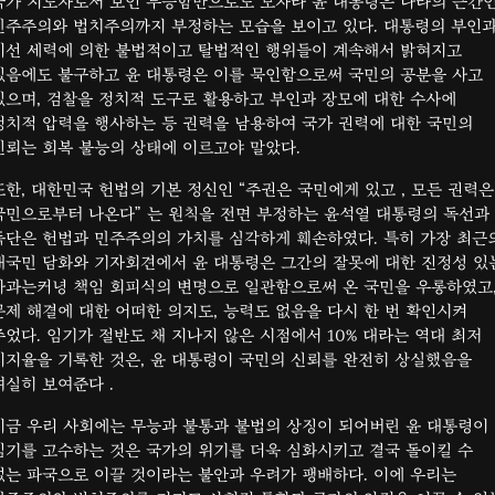
국가 지도자로서 보인 무능함만으로도 모자라 윤 대통령은 나라의 근간
민주주의와 법치주의까지 부정하는 모습을 보이고 있다. 대통령의 부인
비선 세력에 의한 불법적이고 탈법적인 행위들이 계속해서 밝혀지고
있음에도 불구하고 윤 대통령은 이를 묵인함으로써 국민의 공분을 사고
있으며, 검찰을 정치적 도구로 활용하고 부인과 장모에 대한 수사에
정치적 압력을 행사하는 등 권력을 남용하여 국가 권력에 대한 국민의
신뢰는 회복 불능의 상태에 이르고야 말았다.
또한, 대한민국 헌법의 기본 정신인 “주권은 국민에게 있고 , 모든 권력은
국민으로부터 나온다” 는 원칙을 전면 부정하는 윤석열 대통령의 독선과
독단은 헌법과 민주주의의 가치를 심각하게 훼손하였다. 특히 가장 최근
대국민 담화와 기자회견에서 윤 대통령은 그간의 잘못에 대한 진정성 있
사과는커녕 책임 회피식의 변명으로 일관함으로써 온 국민을 우롱하였고
문제 해결에 대한 어떠한 의지도, 능력도 없음을 다시 한 번 확인시켜
주었다. 임기가 절반도 채 지나지 않은 시점에서 10% 대라는 역대 최저
지지율을 기록한 것은, 윤 대통령이 국민의 신뢰를 완전히 상실했음을
여실히 보여준다 .
지금 우리 사회에는 무능과 불통과 불법의 상징이 되어버린 윤 대통령이
임기를 고수하는 것은 국가의 위기를 더욱 심화시키고 결국 돌이킬 수
없는 파국으로 이끌 것이라는 불안과 우려가 팽배하다. 이에 우리는