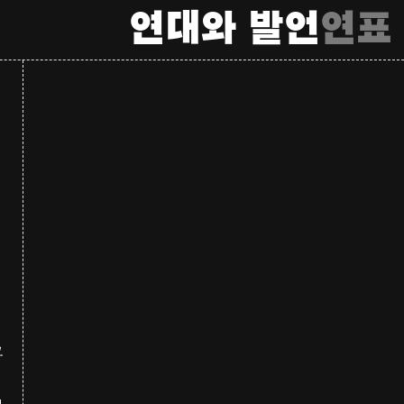
연대와 발언
연표
고