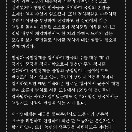
국가 기관 곳곳에 대통령과 가족의 사적인 인연으로
실력없거나 편협한 인사들을 배치하여 국정의 혼란을
초래한 일을 수없이 일으켰다. 또한 정치검찰을 수족처럼
부려서 야당을 부당하게 탄압하고 전 정권에게 갖은
책임을 돌리며 대통령 스스로가 정치중립 의무를 어기고
정당 내부에 개입하면서도 한 치의 가책도 느끼지 않는
모습을 보여 국민들로 하여금 정치에 대한 실망과 혐오를
갖게 하였다.
민생과 국민경제를 경시하여 한국의 수출 대상 제1위
국가인 중국을 적대시함으로써 엄청난 무역 적자를
결과하여 국민경제를 불황의 구렁텅이로 몰아넣고도
반성조차 하지 않고 있다. 국민의 생명과 안전을 얼마나
경시하였으면 매년 계속되온 할로윈 행사에서 군중에 대한
관리 소홀과 방치로 서울 도심에서 159명의 청년들이
압사당하는 사고가 일어났는데도 정부와 행정 당국에서는
책임지고 사죄와 반성을 하는 자가 없다.
대기업에게는 세금을 줄여주면서도 노동자의 생존적
요구를 외면하고 탄압하여 최근 한 노동자는 분실자살로
항거하였다. 또한 농민의 생존권을 지원하도록 야당의