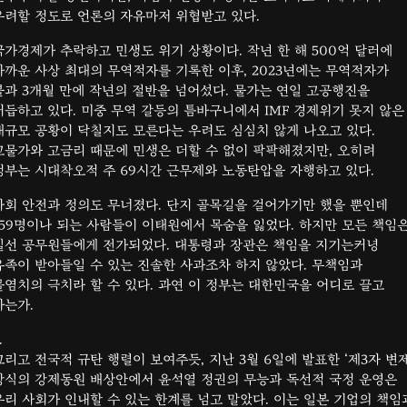
우려할 정도로 언론의 자유마저 위협받고 있다.
국가경제가 추락하고 민생도 위기 상황이다. 작년 한 해 500억 달러에
가까운 사상 최대의 무역적자를 기록한 이후, 2023년에는 무역적자가
불과 3개월 만에 작년의 절반을 넘어섰다. 물가는 연일 고공행진을
거듭하고 있다. 미중 무역 갈등의 틈바구니에서 IMF 경제위기 못지 않은
대규모 공황이 닥칠지도 모른다는 우려도 심심치 않게 나오고 있다.
고물가와 고금리 때문에 민생은 더할 수 없이 팍팍해졌지만, 오히려
정부는 시대착오적 주 69시간 근무제와 노동탄압을 자행하고 있다.
사회 안전과 정의도 무너졌다. 단지 골목길을 걸어가기만 했을 뿐인데
159명이나 되는 사람들이 이태원에서 목숨을 잃었다. 하지만 모든 책임
일선 공무원들에게 전가되었다. 대통령과 장관은 책임을 지기는커녕
유족이 받아들일 수 있는 진솔한 사과조차 하지 않았다. 무책임과
몰염치의 극치라 할 수 있다. 과연 이 정부는 대한민국을 어디로 끌고
가는가.
.
그리고 전국적 규탄 행렬이 보여주듯, 지난 3월 6일에 발표한 ‘제3자 변제
방식의 강제동원 배상안에서 윤석열 정권의 무능과 독선적 국정 운영은
우리 사회가 인내할 수 있는 한계를 넘고 말았다. 이는 일본 기업의 책임