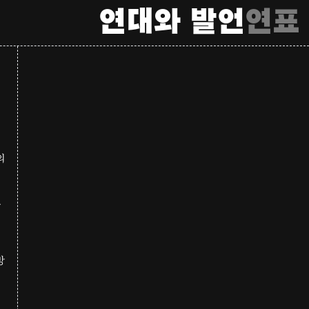
연대와 발언
연표
의
은
방