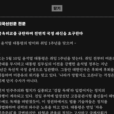
닫기
시국선언문 전문
굴욕외교를 규탄하며 전면적 국정 쇄신을 요구한다
– 윤석열 대통령의 방미와 취임 1주년을 맞으며 –
.
오는 5월 10일 윤석열 대통령은 취임 1주년을 맞는다. 취임 전부터 여론
반대를 무시하고 대통령 집무실의 이전을 강행한 윤석열 정부는 지난
1년간 독선적 국정 운영으로 일관했다. 그동안 대한민국은 후퇴에 후퇴를
거듭하며 미증유의 위기를 맞고 있다. ‘나라가 망할지도 모른다’는 걱정
이제 단지 수사가 아니다.
먼저 민주주의와 협치가 실종되고 ‘검찰 독재’라 일컬어지는 정치의
파행이 계속되고 있다. 친일 부역에 앞장섰던 고등문관시험 출신들이 해
후에도 독재를 떠받쳤듯이, 이 정권하에서도 법률 기술자들은 정치를
사법화하며 권력의 파수꾼 노릇을 하고 있다. 대통령은 연일 ‘자유
민주주의’를 강변하지만, 타협과 관용의 정치는 고사하고 국제사회가