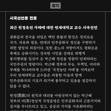
닫기
시국선언문 전문
최근 헌정유린 사태에 대한 연세대학교 교수 시국선언
광화문과 전국을 뒤덮은 백만 촛불의 함성은 정의로운
국가, 자유와 평등, 연대의 민주공화국 정신을 구현하기
위한 열망의 외침이다. 또한 분노의 저항마저도 평화로운
축제로 승화시키는 성숙한 시민을 상대로 퇴행적
통치행위를 일삼아 온 박근혜 정권을 엄중히 단죄하라는
국민주권의 명령이다. 박근혜 정부의 무능, 무책임, 비리와
부패를 적나라하게 드러낸 ‘국정농단 사태’를 지켜보며
우리 연세대학교 교수들은 비통한 마음과 함께
민주공화국의 기초가 위기에 봉착하고 있음을 절감하지
않을 수 없다.
헌정(憲政)의 원칙과 대의를 아랑곳하지 않는 박근혜
정부의 비(非)정상적 국정운영은 민주공화국의 근본가치와
질서를 무너뜨리고 있고, 공공의 가치를 사유화하려는