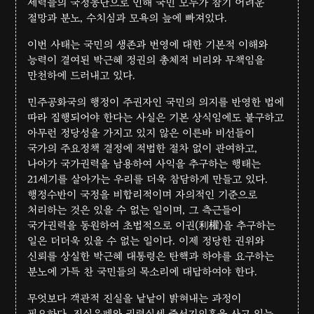
세력들의 국정농단으로 인해 국민 모두가 참기 어려운
절망과 분노, 수치심과 모욕의 늪에 빠져있다.
이번 사태는 국민의 생존과 번영에 대한 기본적 이해와
능력이 결여된 박근혜 정권의 총체적 비리와 무책임을
만천하에 드러내고 있다.
민주공화국의 행정이 주권자인 국민의 의지를 반영한 법에
따라 집행되어야 한다는 사실은 기본 상식임에도 불구하고
아무런 정당성을 가지고 있지 않은 이른바 비선들이
국가의 주요정책 결정에 적법한 절차 없이 관여하고,
나아가 국가권력을 남용하여 사익을 추구하는 행태는
21세기를 살아가는 우리를 더욱 참담하게 만들고 있다.
행정수반이 국정을 비합리적이며 자의적인 기준으로
처리하는 것은 있을 수 없는 일이며, 그 측근들이
국가권력을 동원하여 초법적으로 이권(利權)을 추구하는
일은 더더욱 있을 수 없는 일이다. 이제 정당한 권위와
신뢰를 상실한 박근혜 대통령은 탄핵과 하야를 요구하는
분노에 가득 찬 국민들의 목소리에 대답하여야 한다.
무엇보다 객관적 진실을 낱낱이 밝혀내는 과정이
필요하다. 진실은폐와 권력실세 줄서기의혹을 사고 있는