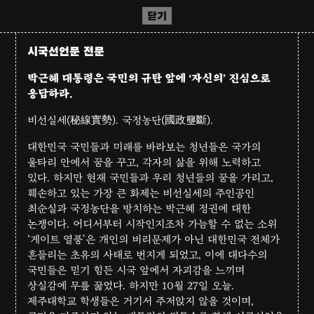
닫기
시국선언문 전문
박근혜 대통령은 국민의 규탄 앞에 ‘자신의’ 진심으로
응답하라.
비선실세(秘線實勢). 국정농단(國政壟斷).
대한민국 국민들과 미래를 바라보는 청년들은 국가의
울타리 안에서 꿈을 꾸고, 각자의 삶을 위해 노력하고
있다. 하지만 현재 국민들과 우리 청년들의 꿈을 가리고,
훼손하고 있는 가장 큰 화제는 비선실세의 주인공인
최순실과 국정농단을 방치하는 박근혜 정권에 대한
논쟁이다. 어디서부터 시작인지조차 가늠할 수 없는 소위
‘게이트 열풍’은 개인의 비리문제가 아닌 대한민국 전체가
흔들리는 초유의 사태로 번지게 되었고, 이에 대다수의
국민들은 믿기 힘든 시국 앞에서 자괴감을 느끼며
상실감에 무릎 꿇었다. 하지만 10월 27일 오늘.
제주대학교 학생들은 거기서 주저앉지 않을 것이며,