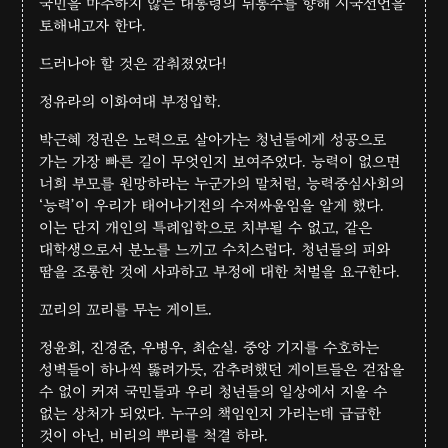
국민을 마주하지 않는 대통령의 뒤통수를 향해 시국선언을
토해내고자 한다.
드러나야 할 것은 감춰졌었다!
정유라의 이화여대 부정입학.
박근혜 정권은 노력으로 살아가는 청년들에게 성공으로
가는 가장 빠른 길이 무엇인지 보여주었다. 능력이 없으면
너희 부모를 원망하라는 누군가의 말처럼, 능력중심사회의
‘능력’이 우리가 태어나기전의 수저싸움임을 알게 했다.
이는 단지 개인의 특례입학으로 치부될 수 없고, 같은
대학생으로서 분노를 느끼고 수치스럽다. 청년들의 피와
땀을 조롱한 것에 사과하고 부정에 대한 처벌을 요구한다.
꼬리의 꼬리를 무는 게이트.
정윤회, 진경준, 우병우, 최순실. 중앙 기지를 수호하는
성벽들이 하나씩 뚫려가듯, 감추려했던 게이트들은 걷잡을
수 없이 커져 국민들과 우리 청년들의 일상에서 지울 수
없는 상처가 되었다. 누구의 책임인지 가리는데 급급한
것이 아닌, 비리의 뿌리를 척결 하라.