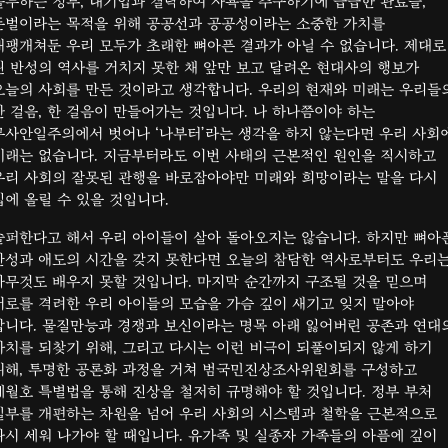
몰두하는 정부, 대기업과 결탁하여 사욕을 추구하기에 급급한 관료들,
돈벌이라는 목적을 위해 공공선과 공공성이라는 소중한 가치를
내팽개쳐둔 우리 모두가 초래한 뼈아픈 결과가 아닐 수 없습니다. 제대로
된 반성의 역사를 거치지 못한 채 앞만 보고 달려온 현대사의 행보가
오늘의 사회를 만든 것이라고 생각합니다. 우리의 현재와 미래는 우리들
한 걸음, 한 걸음이 만들어가는 것입니다. 나 하나쯤이야 하는
무사안일주의에서 벗어나 ‘나부터’라는 생각을 하지 않는다면 우리 사회
미래는 없습니다. 지금부터라도 이번 사태의 근본적인 원인을 직시하고
우리 사회의 잘못된 관행을 바로잡아야만 미래와 희망이라는 말을 다시
입에 올릴 수 있을 것입니다.
슬퍼한다고 해서 우리 아이들이 살아 돌아오지는 않습니다. 하지만 뼈아
반성과 애도의 시간을 갖지 못한다면 오늘의 참담한 역사로부터도 우리
아무것도 배우지 못할 것입니다. 마지막 순간까지 구조될 것을 믿으며
서로를 격려한 우리 아이들의 모습을 가슴 깊이 새기고 잊지 말아야
합니다. 물질만능과 경쟁과 보신이라는 명목 아래 잃어버린 공존과 연대
가치를 되찾기 위해, 그리고 다시는 이런 비극이 되풀이되지 않게 하기
위해, 투명한 공론화 과정을 거쳐 범국민진상조사위원회를 구성하고
세월호 특별법을 통해 진상을 철저히 규명해야 할 것입니다. 정부 부처
일부를 개편하는 차원을 넘어 우리 사회의 시스템과 철학을 근본적으로
다시 세워 나가야 할 때입니다. 유가족 및 실종자 가족들의 아픔에 깊이