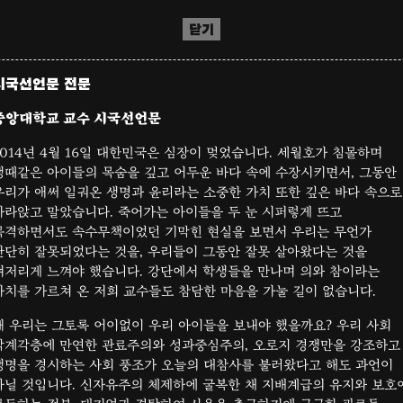
닫기
시국선언문 전문
중앙대학교 교수 시국선언문
2014년 4월 16일 대한민국은 심장이 멎었습니다. 세월호가 침몰하며
생때같은 아이들의 목숨을 깊고 어두운 바다 속에 수장시키면서, 그동안
우리가 애써 일궈온 생명과 윤리라는 소중한 가치 또한 깊은 바다 속으로
가라앉고 말았습니다. 죽어가는 아이들을 두 눈 시퍼렇게 뜨고
목격하면서도 속수무책이었던 기막힌 현실을 보면서 우리는 무언가
단단히 잘못되었다는 것을, 우리들이 그동안 잘못 살아왔다는 것을
뼈저리게 느껴야 했습니다. 강단에서 학생들을 만나며 의와 참이라는
가치를 가르쳐 온 저희 교수들도 참담한 마음을 가눌 길이 없습니다.
왜 우리는 그토록 어이없이 우리 아이들을 보내야 했을까요? 우리 사회
각계각층에 만연한 관료주의와 성과중심주의, 오로지 경쟁만을 강조하고
생명을 경시하는 사회 풍조가 오늘의 대참사를 불러왔다고 해도 과언이
아닐 것입니다. 신자유주의 체제하에 굴복한 채 지배계급의 유지와 보호