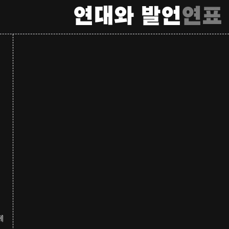
연대와 발언
연표
에