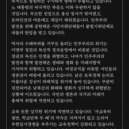
목적으로 동원하는 구시대적 형태가 부활되고 있습니다.
노 대통령의 비극적인 죽음도 이와 무관하지 않을
것입니다. 무모한 진압으로 용산 참사가 빚어졌고,
온라인상의 여론에도 재갈이 채워졌습니다. 민주주의
발전을 위해 공헌해온 시민사회단체들이 불법시위단체로
내몰려 탄압을 받고 있습니다.
역사의 수레바퀴를 거꾸로 돌리는 민주주의의 위기는
이명박 정권의 독선적 정국운영에서 비롯된 것입니다.
정권의 독선은 민생을 위협하고, 나아가 민주주의의
발전과 함께 발전해온 생태와 평화 등 미래지향적
가치마저 위협하고 있습니다. 비정규직을 비롯한 서민들의
생존권이 벼랑에 몰리고 있습니다. 낡은 토목경제 논리로
아름다운 강산이 파헤쳐질 위기에 놓여 있습니다. 꾸준히
진전되어온 남북간의 화해와 평화가 심각하게 위협받는
상황에 이르렀습니다. 국민의 생존과 국가의 미래가
총체적 위험에 직면하고 있습니다.
교육 또한 심각한 위기에 직면하고 있습니다. ‘사교육비
절반, 학교만족 두 배’의 약속은 지켜지지 않고 도리어
무한입시경쟁을 부추기는 교육정책이 강화되고 있습니다.