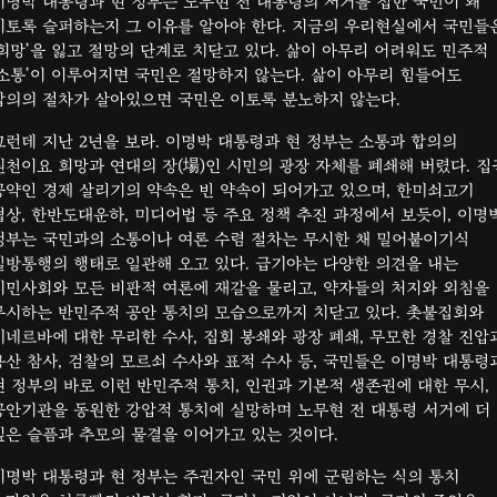
이명박 대통령과 현 정부는 노무현 전 대통령의 서거를 접한 국민이 왜
이토록 슬퍼하는지 그 이유를 알아야 한다. 지금의 우리현실에서 국민들
‘희망’을 잃고 절망의 단계로 치닫고 있다. 삶이 아무리 어려워도 민주적
‘소통’이 이루어지면 국민은 절망하지 않는다. 삶이 아무리 힘들어도
합의의 절차가 살아있으면 국민은 이토록 분노하지 않는다.
그런데 지난 2년을 보라. 이명박 대통령과 현 정부는 소통과 합의의
원천이요 희망과 연대의 장(場)인 시민의 광장 자체를 폐쇄해 버렸다. 집
공약인 경제 살리기의 약속은 빈 약속이 되어가고 있으며, 한미쇠고기
협상, 한반도대운하, 미디어법 등 주요 정책 추진 과정에서 보듯이, 이명
정부는 국민과의 소통이나 여론 수렴 절차는 무시한 채 밀어붙이기식
일방통행의 행태로 일관해 오고 있다. 급기야는 다양한 의견을 내는
시민사회와 모든 비판적 여론에 재갈을 물리고, 약자들의 처지와 외침을
무시하는 반민주적 공안 통치의 모습으로까지 치닫고 있다. 촛불집회와
미네르바에 대한 무리한 수사, 집회 봉쇄와 광장 폐쇄, 무모한 경찰 진압
용산 참사, 검찰의 모르쇠 수사와 표적 수사 등, 국민들은 이명박 대통령
현 정부의 바로 이런 반민주적 통치, 인권과 기본적 생존권에 대한 무시,
공안기관을 동원한 강압적 통치에 실망하며 노무현 전 대통령 서거에 더
깊은 슬픔과 추모의 물결을 이어가고 있는 것이다.
이명박 대통령과 현 정부는 주권자인 국민 위에 군림하는 식의 통치