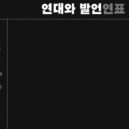
연대와 발언
연표
의
적
)