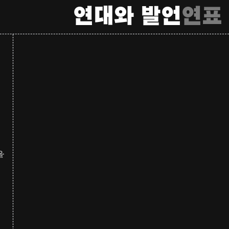
연대와 발언
연표
을