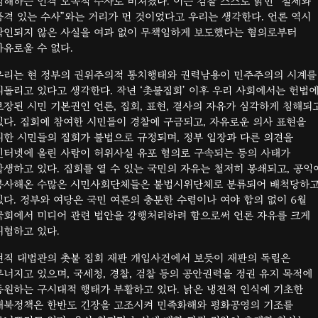
침해하는 인격 모독적 수사로 비쳐졌다. 이는 검찰 스스로 밝힌 “절제와
품격 있는 수사”와는 거리가 먼 것이었다고 우리는 생각한다. 언론 역시
확인되지 않은 사실을 여과 없이 무책임하게 보도했다는 혐의로부터
자유로울 수 없다.
우리는 현 정부의 권위주의적 통치행태와 권력남용이 민주주의의 시계를
되돌리고 있다고 생각한다. 작년 ‘촛불집회’ 이후 우리 사회에서는 헌법
보장된 시민 기본권인 언론, 집회, 표현, 결사의 자유가 심각하게 침해되
있다. 집회에 참여한 시민들이 경찰에 구금되고, 자유로운 의사 표현을
위한 시민들의 집회가 불법으로 규정되며, 정부 입장과 다른 의견을
인터넷에 올린 사람이 허위사실 유포 혐의로 구속되는 등의 사태가
발생하고 있다. 집회를 열 수 있는 국민의 자유는 철저히 봉쇄되고, 공익
봉사해온 수많은 시민사회단체들은 불법시위단체로 분류되어 배척당하
있다. 정부와 여당은 국민 여론의 충분한 수렴이나 여야 합의 없이 6월
국회에서 미디어 관련 법안을 강행처리하려 함으로써 언론 자유를 크게
위협하고 있다.
현직 대법관의 촛불 집회 재판 개입사건에서 보듯이 재판의 독립은
무너지고 있으며, 국세청, 경찰, 검찰 등의 공안권력을 정권 유지 목적에
동원하는 구시대적 행태가 부활하고 있다. 낡은 냉전적 인식에 기초한
대북정책은 한반도 긴장을 고조시켜 민족화해와 평화공영의 기조를