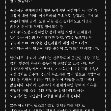
입고 있습니다.
촛불시위 관계자들에 대한 무자비한 사법처리 등 집회의
자유에 대한 억압, 미네르바의 구속으로 상징되는 표현의
자유에 대한 공격, 오랜 세월 동안 공개적으로 의견을
밝혀온 연세대 오세철 명예교수 등
사회주의노동자정치연합 등에 대한 사법적 조치들이
보여주는 사상의 자유에 대한 탄압, YTN 노조위원장
구속과 MBC PD수첩 관련자들에 대한 체포조사로
상징되는 공적 담론에 대한 불신이 그 대표적인 예입니다.
한마디로, 우리가 지향하는 민주주의의 근간인 사상, 표현,
집회, 언론의 자유가 송두리째 위협받고 있습니다. 특히
용산참사 현장에서 이루어진 기자회견까지 신고하지 않은
불법집회로 간주해 국민의 목소리를 법의 힘으로 억압하는
행위를 보면서 우리는 걱정을 넘어 위협을 느낄 수밖에
없습니다. 나아가 민주주의의 절대가치인 참여와 자유를
박탈해 버릴 소위 ‘MB 악법’을 강행하려고 하는
모습에서는 지난날의 악몽을 떠올리게 됩니다.
그뿐 아닙니다. 월스트리트발 경제위기를 계기로
시장만능의 신자유주의정책을 반성하고 새로운 진로를