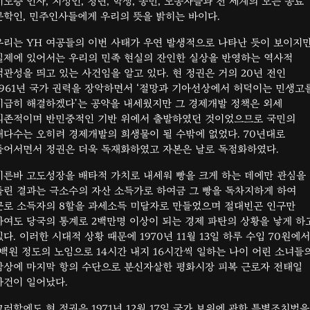
지도층 인사, 지성인, 청년, 학생, 농민, 노동자들과 전 세계의 모든 동료
문학인, 민주인사들에게 우리의 뜻을 밝히는 바이다.
우리는 YH 여공들의 이번 사태가 우연 발생적으로 나타난 듯이 보이지
실제에 있어서는 우리의 민족 현실의 잔인한 실상을 반영하는 역사적
객관성을 띄고 있는 사건임을 알고 있다. 현 정권은 거의 20년 전인
1961년 국가 권력을 장악하면서 ‘절망과 기아선상에서 허덕이는 민생고
시급히 해결하겠다’는 공약을 내세웠지만 그 경제개발 정책은 외세
의존적이며 반민중적인 기반 위에서 출발하였던 것이었으므로 국민의
대다수는 오히려 경제개발의 희생물이 될 수밖에 없었다. 70년대로
들어서면서 정권은 더욱 독재화하였고 자본은 날로 독점화하였다.
이른바 고도성장을 배타적 가치로 내세워 빵을 크게 하는 데에만 관심을
돌린 결과는 극소수의 자산 소득가로 하여금 그 빵을 독차지하게 하여
근로 소득자의 8할을 과세소득 미달자로 만들었으며 절대빈곤 인구만
하여도 당국의 통계로 2백만명 이상이 되는 경제 파탄의 상황을 낳게 하
있다. 이러한 시대적 상황 때문에 1970년 11월 13일 하루 수입 70원에서
1백원 정도의 노임으로 14시간 내지 16시간씩 일하는 나이 어린 소녀들
참상에 마지막 항의 수단으로 분신자살한 평화시장 피복 근로자 전태일
사건이 일어났다.
그러함에도 현 정권은 1971년 12월 17일 국가 보위에 관한 특별조치법을