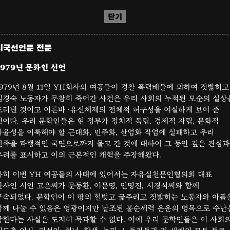
닫기
시국선언문 전문
1979년 문화인 선언
1979년 8월 11일 YH회사의 여공들이 경찰 폭력배들에 의하여 짓밟히고
김경숙 노동자가 무참히 죽어간 사건은 우리 사회의 누적된 모순의 실상
드러낸 것이고 이른바 ·유신체제의 전체적 허구성을 여실하게 보여 준
것이다. 우리 문학인들은 현 정부가 정치적 독립, 경제적 자립, 문화적
자율성을 이룩해야 할 근대화, 민주화, 산업화 작업에 실패하고 우리
민족을 파행적인 국면으로까지 몰고 간 것에 대하여 그 동안 깊은 관심과
우려를 표시하고 이의 근본적인 개혁을 주장해왔다.
특히 이번 YH 여공들의 사태에 있어서는 자유실천문인협의회 대표
간사인 시인 고은씨가 문동환, 이문영, 인명진, 서경석씨와 함께
구속되었다. 문학인이 이 땅의 헐벗고 굶주리고 짓밟히는 노동자와 아픔
함께 나눌 수 있음은 영광이지만 날조된 불순세력 운운의 명목으로 수난
당한다는 사실은 도저히 묵과할 수 없다. 이에 우리 문학인들은 이 사회