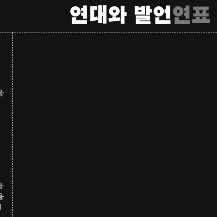
연대와 발언
연표
을
을
을
의