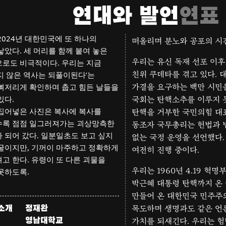
유령이 출몰했다. 자취를 감춘 줄
총구를 겨눈 계엄군의 난입
연대와 발언
연표
오랜 쿠데타 유령은 사라지지 않았고
모든 언론인은 군홧발에 짓
 어딘가에 숨어 있었다. 그리고
군사독재 시절 언론 검열과
2024년 대한민국에 또 하나의
떠올리며 분노와 공포의 시
낳았다. 세 머리를 함께 붙여 놓은
우리는 유신 독재 선포 이후
로도 비극적이다. 우리는 지금
친위 쿠데타를 겪고 있다. 
지 않은 역사는 되풀이된다’는
뼈저리게 확인하며 춥고 힘든 날들을
가결을 요구하는 백만 시민
있다.
국회는 탄핵소추를 이루지 
집어넣은 사진은 복사에 복사를
탄핵을 거부한 국민의힘 대
록 점점 일그러져가는 괴상망측한
동조자 국무총리는 헌법과 
 되어 갔다. 일분일초도 보고 싶지
없는 국정 운영을 선언했다.
굴이지만, 기꺼이 마주하고 정확하게
여전히 진행 중이다.
고 한다. 유령이 또 다른 괴물을
우리는 1960년 4.19 혁명부
못하도록.
박근혜 대통령 탄핵까지 온
만들어 온 대한민국 민주주
소개
정재완
목도하며 생명과도 같은 언
영남대학교
가치를 되새긴다. 우리는 