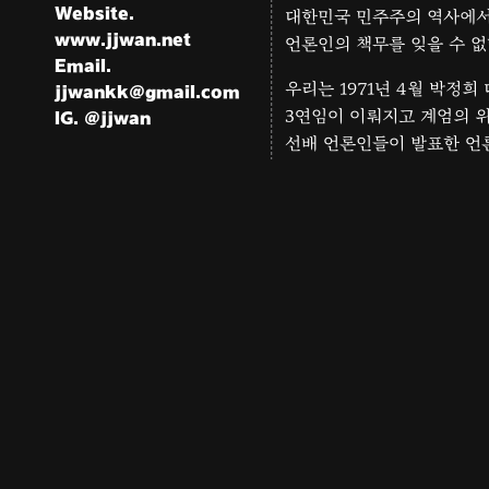
Website.
대한민국 민주주의 역사에서
www.jjwan.net
언론인의 책무를 잊을 수 없
Email.
우리는 1971년 4월 박정희
jjwankk@gmail.com
3연임이 이뤄지고 계엄의 
IG.
@
jjwan
선배 언론인들이 발표한 언
1980년 전두환 일당의 내
너. 홍익대학교에서 시각디자인을
광주참상의 진실보도를 요구
후, 정병규출판디자인과
제작거부로 항거했던 선배
판그룹에서 북디자이너로 일했다.
투쟁, 그리고 1986년 전
 거리 글자에 대한 관심으로 네
보도지침을 폭로하며 지난한
〈글자 풍경〉 개인전과 다수의
선배 언론인들의 결단과 역
단체전에 참가했다. 지은 책으로
다시 되새긴다. 2013년 12월
골목길을 걷는 디자이너』, 『북성로
언론인들의 피와 눈물로 지
경』, 『디자인된 문제들』(공저),
언론자유의 가치는 현재진행
 글자』(공저), 『세계의
너 10』(공저) 등이 있다. 현재
쿠데타로 독재회귀를 시도한
교 시각디자인학과 교수로
정권과는 양립할 수 없는 숭
 사진책 출판사 ‘사월의눈’의
대한민국 민주주의 역사의 