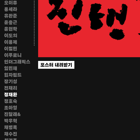
오이뮤
용세라
유환준
윤충근
윤현학
이도의
이용제
이철민
이푸로니
인더그래픽스
포스터 내려받기
임민재
입자필드
장기성
전채리
정재완
정호숙
조아영
진달래&
박우혁
채병록
채수진