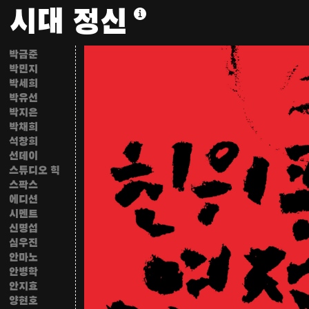
시대 정신
민구홍
매뉴팩처링
민동인
박금준
박민지
박세희
박유선
박지은
박채희
석창희
선데이
스튜디오 힉
스팍스
에디션
시멘트
신명섭
심우진
안마노
안병학
안지효
양현호