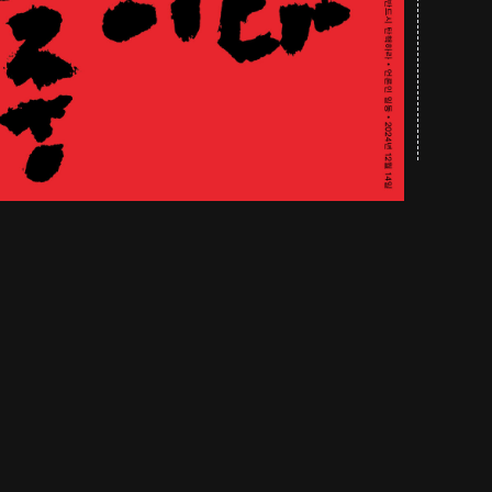
북디자이
공부한 
민음사출
도시 속
차례의 
국내외 
『낯선 
글자 풍
『아파트
북디자이
영남대학
재직하며