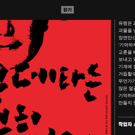
독재의 
알았던 
닫기
끈질기게
유령은 
괴물을 
장면만으
‘기억하
교훈을 
보내고 
기계에 
거듭할수
무언가가
않은 얼
기억하려
만들지 
작업자 