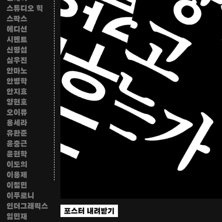
스튜디오 힉
스팍스
에디션
시멘트
신명섭
심우진
안마노
안병학
안지효
양현호
오이뮤
용세라
유환준
윤충근
윤현학
이도의
이용제
이철민
이푸로니
인더그래픽스
포스터 내려받기
임민재