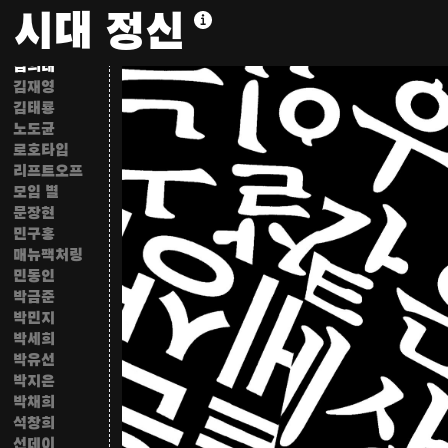
김영나
시대 정신
김영철
김은지
김의래
김재영
김태룡
노도균
로호타입
리프트오프
모임 별
문장현
민구홍
매뉴팩처링
민동인
박금준
박민지
박세희
박유선
박지은
박채희
석창희
선데이