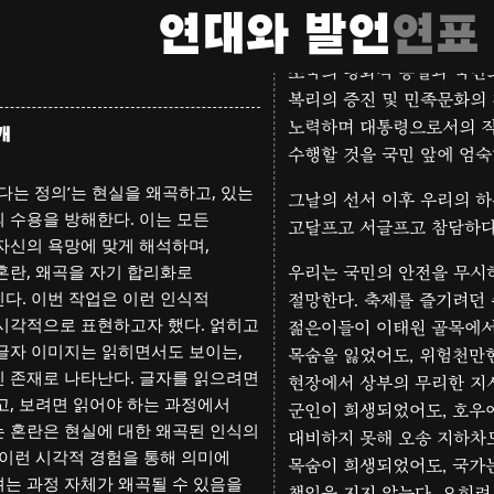
신을 파괴하는 대통령의 퇴진을 
연대와 발언
연표
한국교원대학교 교수들

“나는 헌법을 준수하고 국
1. 28.
조국의 평화적 통일과 국민
복리의 증진 및 민족문화의
노력하며 대통령으로서의 
개
수행할 것을 국민 앞에 엄숙
옳다는 정의’는 현실을 왜곡하고, 있는
그날의 선서 이후 우리의 
 수용을 방해한다. 이는 모든
고달프고 서글프고 참담하다
자신의 욕망에 맞게 해석하며,
혼란, 왜곡을 자기 합리화로
우리는 국민의 안전을 무시
다. 이번 작업은 이런 인식적
절망한다. 축제를 즐기려던 
시각적으로 표현하고자 했다. 얽히고
젊은이들이 이태원 골목에
글자 이미지는 읽히면서도 보이는,
목숨을 잃었어도, 위험천만
 존재로 나타난다. 글자를 읽으려면
현장에서 상부의 무리한 지
고, 보려면 읽어야 하는 과정에서
군인이 희생되었어도, 호우
 혼란은 현실에 대한 왜곡된 인식의
대비하지 못해 오송 지하차
 이런 시각적 경험을 통해 의미에
목숨이 희생되었어도, 국가
는 과정 자체가 왜곡될 수 있음을
책임을 지지 않는다. 오히려