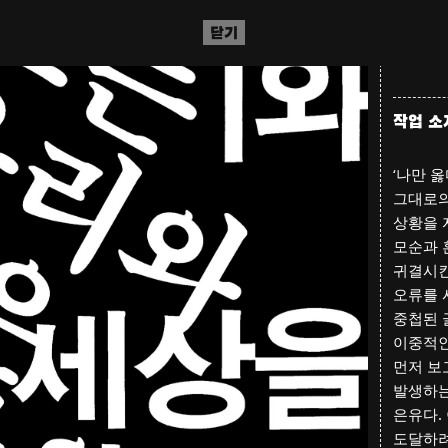
헌법 정
바라는 
닫기
2024. 1
작업 소
‘나만 
그대로의
상황을 
모순과 
귀결시킨
오류를 
중첩된 
이중적인
먼저 보
발생하는
은유다.
도달하려