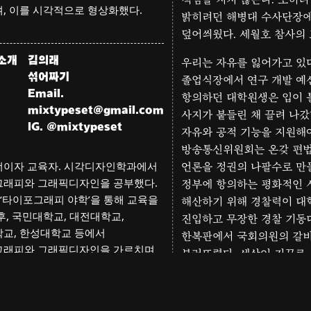
, 이를 시각적으로 형상화했다.
밝히려던 해병대 수사단장
덮어씌웠다. 세월호 참사의 
소개
김의래
우리는 자유를 잃어가고 있다
섞어짜기
졸업식장에서 연구 개발 예
Email.
항의하던 대학원생은 입이
mixtypeset@gmail.com
사지가 붙들린 채 끌려 나갔
IG.
@
mixtypeset
자유와 공적 기능을 지원해
방송통신위원회는 온갖 편
이자 교육자. 시각디자인학과에서
언론을 정권의 나팔수로 만들
래피와 그래픽디자인을 공부했다.
정부에 항의하는 평화적인 
년 ‘타이포그래피 야학’을 통해 교육을
해산하기 위해 경찰력이 대
후, 국민대학교, 대전대학교,
진입하고 무장한 경찰 기동
교, 한성대학교 등에서
한복판에서 국회의원의 갈
그래피와 그래픽디자인을 가르치며
부러뜨렸다. 세상이 거꾸로 
았다. 2018년에는 ‘디학’을 공동
우리는 위선적인 대통령을 
디자인 커뮤니티와 교육에 대한
확장해 가고 있다. 2020년 설립한
자신의 정적에게는 무한대의