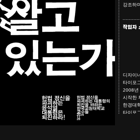
강조하며
작업자 
디자이너
타이포그
2008
시작한 
한경대학
타이포
경력을 쌓
설립해 
활동을 